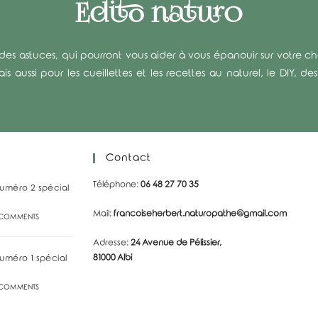
Edito naturo
es astuces, qui pourront vous aider à vous épanouir sur votre chemi
 aussi pour les cueillettes et les recettes au naturel, le DIY, d
Contact
Téléphone:
06 48 27 70 35
numéro 2 spécial
Mail:
francoiseherbert.naturopathe@gmail.com
 COMMENTS
Adresse:
24 Avenue de Pélissier,
81000 Albi
uméro 1 spécial
 COMMENTS