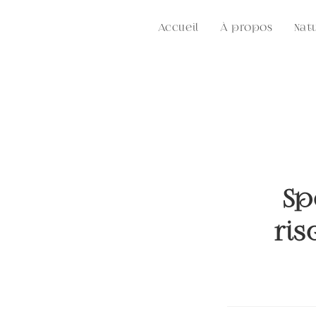
Skip
to
Accueil
À propos
Nat
content
Sp
ris