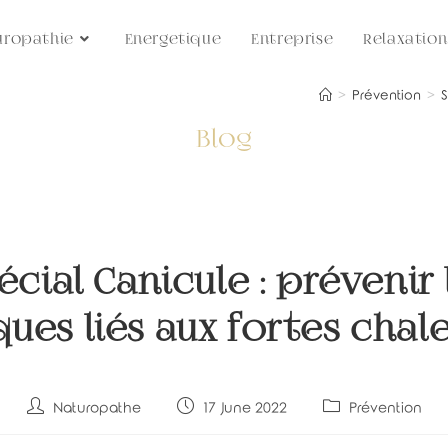
uropathie
Energetique
Entreprise
Relaxation
>
Prévention
>
S
Blog
écial Canicule : prévenir 
ques liés aux fortes chal
Post
Post
Post
Naturopathe
17 June 2022
Prévention
author:
published:
category: