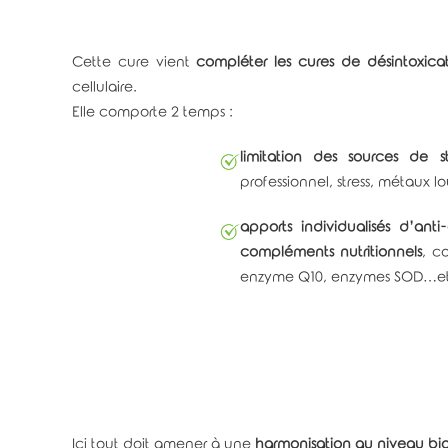
Cette cure vient
compléter les cures de désintoxicat
cellulaire.
Elle comporte 2 temps :
limitation des sources de s
professionnel, stress, métaux l
apports individualisés d’anti
compléments nutritionnels
, c
enzyme Q10, enzymes SOD…et
Ici tout doit amener à une
harmonisation au niveau bio