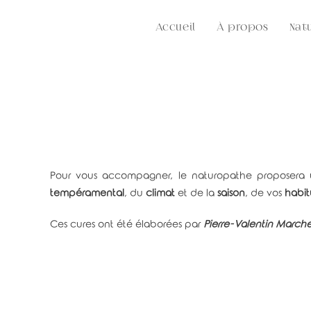
Skip
to
Accueil
À propos
Nat
content
Pour vous accompagner, le naturopathe proposera
tempéramental
, du
climat
et de la
saison
, de vos
habi
Ces cures ont été élaborées par
Pierre-Valentin March