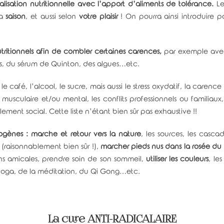
lisation nutritionnelle avec l’apport d’aliments de tolérance.
Le
la
saison
, et aussi selon
votre plaisir
! On pourra ainsi introduire 
ritionnels afin de combler certaines carences,
par exemple avec
s, du sérum de Quinton, des algues…etc.
:
le café, l’alcool, le sucre, mais aussi le stress oxydatif, la carence 
musculaire et/ou mental, les conflits professionnels ou familiaux
lement social. Cette liste n’étant bien sûr pas exhaustive !!
logènes : marche et retour vers la nature
, les sources, les casca
l (raisonnablement bien sûr !),
marcher pieds nus dans la rosée du
ions amicales, prendre soin de son sommeil,
utiliser les couleurs
, le
u yoga, de la méditation, du Qi Gong…etc.
La cure ANTI-RADICALAIRE