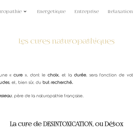
uropathie
Energetique
Entreprise
Relaxation
Les cures naturopathiques
 une «
cure
», dont le
choix
, et la
durée
, sera fonction de vo
tudes
, et, bien sûr, du
but recherché.
esseau
, père de la naturopathie française.
La cure de DESINTOXICATION, ou Détox