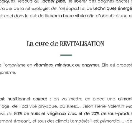
logiques, recours au
lâcher prise
, se libérer des dogmes ancrés 
s’aider de la réflexologie, de l’ostéopathie, de
techniques énergé
ut ceci dans le but de
libérer la force vitale
afin d’aboutir à une
a
La cure de REVITALISATION
 l’organisme en
vitamines, minéraux ou enzymes
. Elle est propo
ganisme.
t nutritionnel correct :
on va mettre en place une
alimen
âge, de l’activité physique, du stress… Selon Pierre-Valentin M
posé de
80% de fruits et végétaux crus, et de 20% de sous-produi
ent stressant, et sous des climats tempérés il est primordial…..de