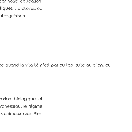
par notre éducation,
tiques
, vibratoires, ou
uto-guérison.
sée quand la vitalité n’est pas au top, suite au bilan, ou
tation biologique et
archesseau, le régime
ts animaux crus
. Bien
 :