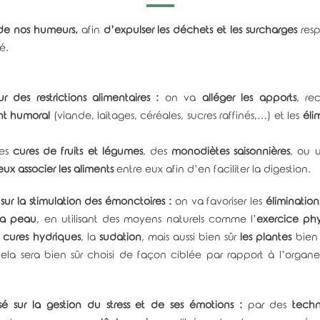
 de nos humeurs,
afin
d’expulser les déchets et les surcharges
resp
é.
 des restrictions alimentaires :
on va
alléger les apports
, re
nt humoral
(viande, laitages, céréales, sucres raffinés,…) et les
éli
des
cures de fruits et légumes
, des
monodiètes saisonnières
, ou
ux associer les aliments
entre eux afin d’en faciliter la digestion.
ur la stimulation des émonctoires :
on va favoriser les
éliminations
 la peau
, en utilisant des moyens naturels comme l’
exercice ph
s
cures hydriques
, la
sudation
, mais aussi bien sûr
les plantes
bien 
 cela sera bien sûr choisi de façon ciblée par rapport à l’organe
 sur la gestion du stress et de ses émotions :
par des
techn