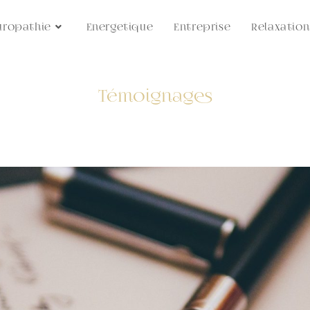
uropathie
Energetique
Entreprise
Relaxation
Témoignages