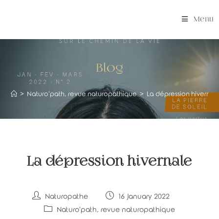
Skip
to
Menu
content
Blog
>
Naturo'path, revue naturopathique
>
La dépression hivernal
La dépression hivernale
Post
Post
Naturopathe
16 January 2022
author:
published:
Post
Naturo'path, revue naturopathique