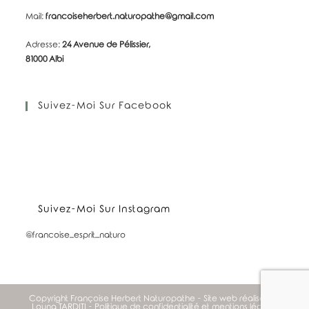
Mail:
francoiseherbert.naturopathe@gmail.com
Adresse:
24 Avenue de Pélissier,
81000 Albi
Suivez-Moi Sur Facebook
Suivez-Moi Sur Instagram
@francoise_esprit_naturo
Copyright Françoise Herbert Naturopathe -
Site web réalisé par
Louna TARDITI
-
Politique de confidentialité et mentions légales